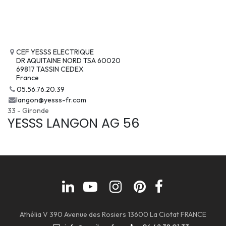
CEF YESSS ELECTRIQUE
DR AQUITAINE NORD TSA 60020
69817 TASSIN CEDEX
France
05.56.76.20.39
langon@yesss-fr.com
33 - Gironde
YESSS LANGON AG 56
Athélia V 390 Avenue des Rosiers 13600 La Ciotat FRANCE