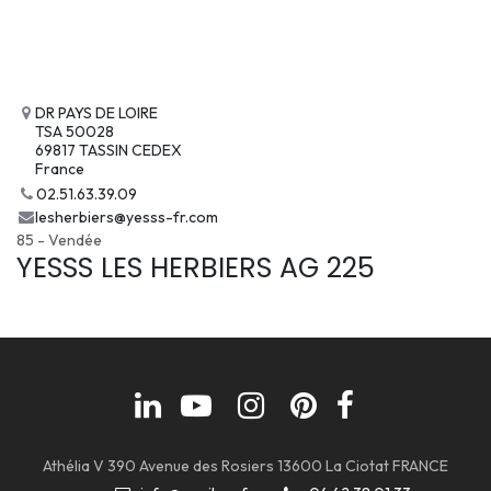
DR PAYS DE LOIRE
TSA 50028
69817 TASSIN CEDEX
France
02.51.63.39.09
lesherbiers@yesss-fr.com
85 - Vendée
YESSS LES HERBIERS AG 225
Athélia V 390 Avenue des Rosiers 13600 La Ciotat FRANCE