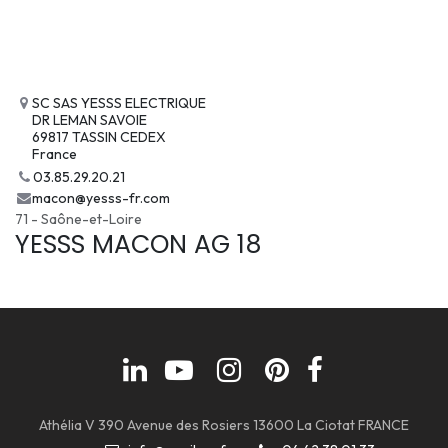
SC SAS YESSS ELECTRIQUE
DR LEMAN SAVOIE
69817 TASSIN CEDEX
France
03.85.29.20.21
macon@yesss-fr.com
71 - Saône-et-Loire
YESSS MACON AG 18
Athélia V 390 Avenue des Rosiers 13600 La Ciotat FRANCE