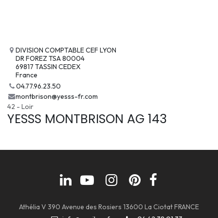
DIVISION COMPTABLE CEF LYON
DR FOREZ TSA 80004
69817 TASSIN CEDEX
France
04.77.96.23.50
montbrison@yesss-fr.com
42 - Loir
YESSS MONTBRISON AG 143
Athélia V 390 Avenue des Rosiers 13600 La Ciotat FRANCE