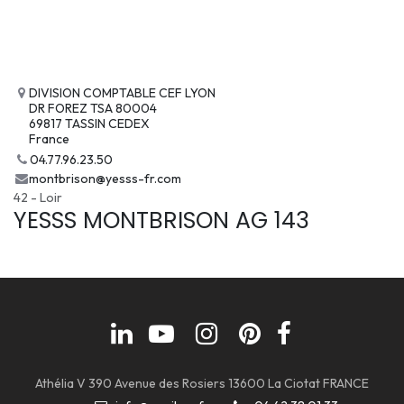
DIVISION COMPTABLE CEF LYON
DR FOREZ TSA 80004
69817 TASSIN CEDEX
France
04.77.96.23.50
montbrison@yesss-fr.com
42 - Loir
YESSS MONTBRISON AG 143
Athélia V 390 Avenue des Rosiers 13600 La Ciotat FRANCE