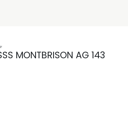
nivers
Services
Support
OGGITECH
ir
SSS MONTBRISON AG 143