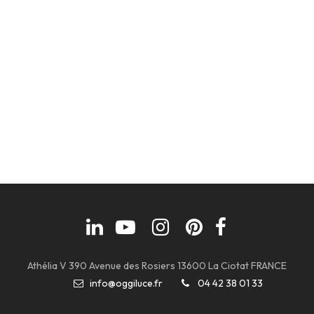
Athélia V 390 Avenue des Rosiers 13600 La Ciotat FRANCE
info@oggiluce.fr
04 42 38 01 33