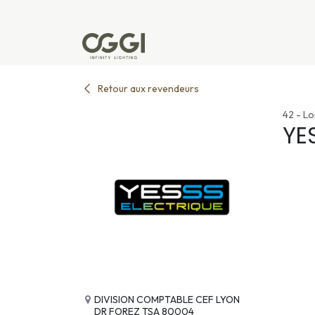
Se rendre au contenu
Produits
Réalisations
L'u
Retour aux revendeurs
42 - Lo
YE
DIVISION COMPTABLE CEF LYON
DR FOREZ TSA 80004