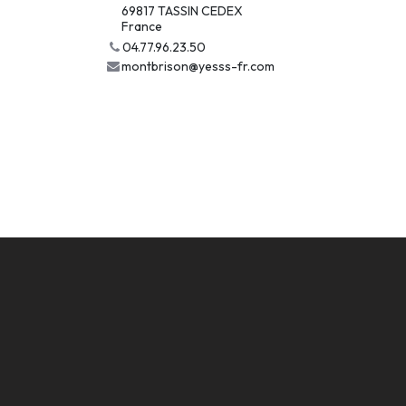
69817 TASSIN CEDEX
France
04.77.96.23.50
montbrison@yesss-fr.com