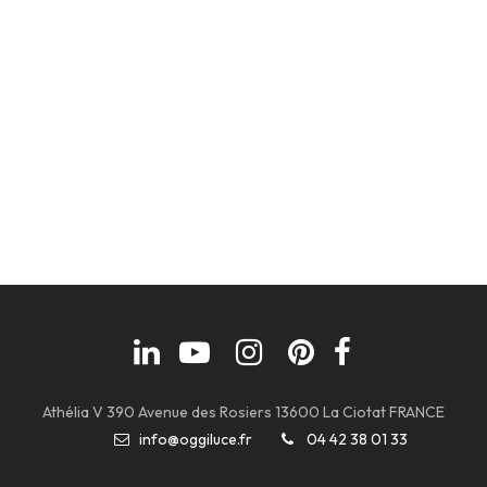
Athélia V 390 Avenue des Rosiers 13600 La Ciotat FRANCE
info@oggiluce.fr
04 42 38 01 33