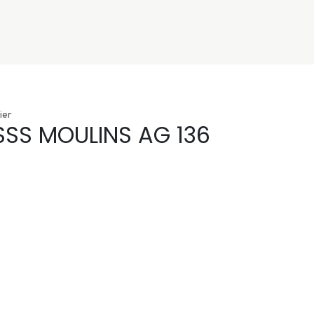
nivers
Services
Support
OGGITECH
ier
SSS MOULINS AG 136