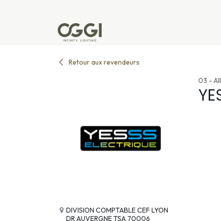
Se rendre au contenu
Produits
Réalisations
L'u
Retour aux revendeurs
03 - All
YE
DIVISION COMPTABLE CEF LYON
DR AUVERGNE TSA 70006