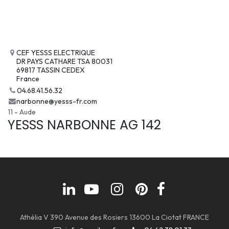
CEF YESSS ELECTRIQUE
DR PAYS CATHARE TSA 80031
69817 TASSIN CEDEX
France
04.68.41.56.32
narbonne@yesss-fr.com
11 - Aude
YESSS NARBONNE AG 142
Athélia V 390 Avenue des Rosiers 13600 La Ciotat FRANCE