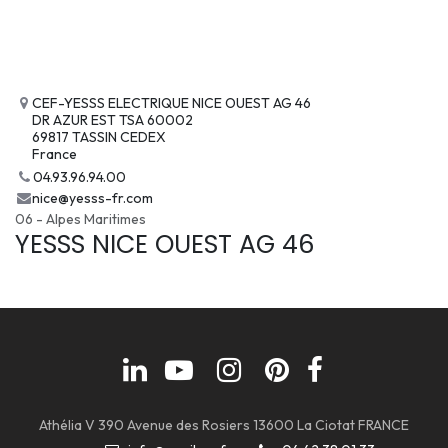
CEF-YESSS ELECTRIQUE NICE OUEST AG 46
DR AZUR EST TSA 60002
69817 TASSIN CEDEX
France
04.93.96.94.00
nice@yesss-fr.com
06 - Alpes Maritimes
YESSS NICE OUEST AG 46
Athélia V 390 Avenue des Rosiers 13600 La Ciotat FRANCE