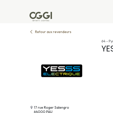
Se rendre au contenu
Produits
Réalisations
L'u
Retour aux revendeurs
64 - Py
YE
17 rue Roger Salengro
64000 PAU