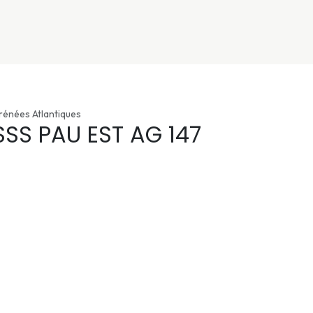
nivers
Services
Support
OGGITECH
rénées Atlantiques
SSS PAU EST AG 147