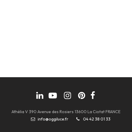
Athélia V 390 Avenue des Rosiers 13600 La Ciotat FRANCE
info@oggiluce.fr
04 42 38 01 33