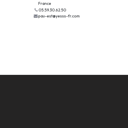
France
05.59.30.62.50
pau-est@yesss-fr.com