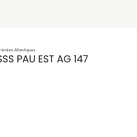
nivers
Services
Support
OGGITECH
rénées Atlantiques
SSS PAU EST AG 147