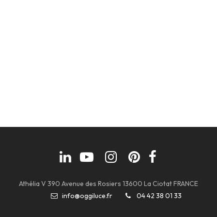
Athélia V 390 Avenue des Rosiers 13600 La Ciotat FRANCE
info@oggiluce.fr
04 42 38 01 33