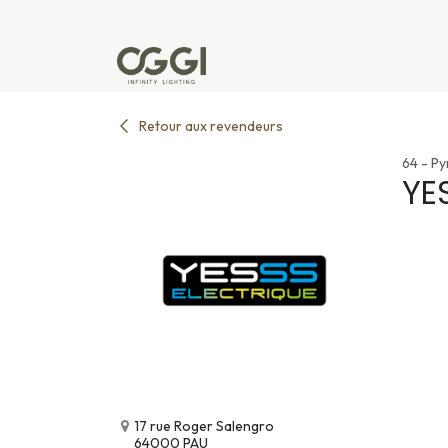
Se rendre au contenu
Produits
Réalisations
L'u
Retour aux revendeurs
64 - Py
YE
17 rue Roger Salengro
64000 PAU