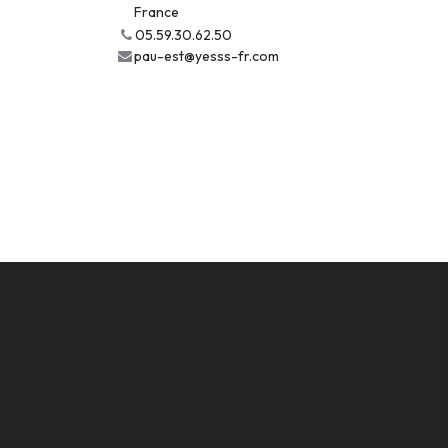
France
05.59.30.62.50
pau-est@yesss-fr.com