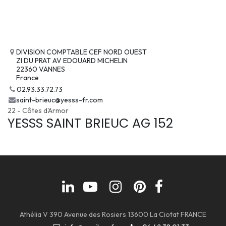
DIVISION COMPTABLE CEF NORD OUEST
ZI DU PRAT AV EDOUARD MICHELIN
22360 VANNES
France
02.93.33.72.73
saint-brieuc@yesss-fr.com
22 - Côtes d'Armor
YESSS SAINT BRIEUC AG 152
Athélia V 390 Avenue des Rosiers 13600 La Ciotat FRANCE