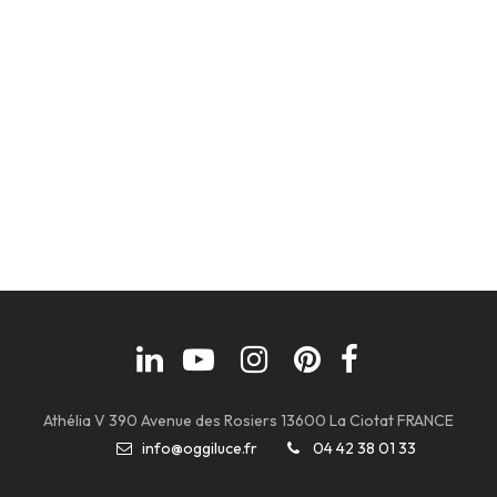
Athélia V 390 Avenue des Rosiers 13600 La Ciotat FRANCE
info@oggiluce.fr
04 42 38 01 33