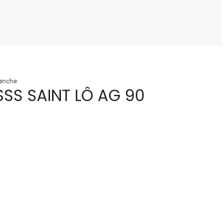
nivers
Services
Support
OGGITECH
anche
SSS SAINT LÔ AG 90