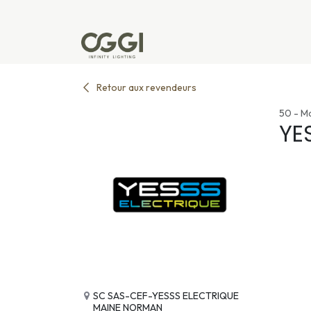
Se rendre au contenu
Produits
Réalisations
L'u
Retour aux revendeurs
50 - M
YE
SC SAS-CEF-YESSS ELECTRIQUE
MAINE NORMAN