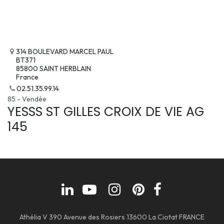
314 BOULEVARD MARCEL PAUL
BT371
85800 SAINT HERBLAIN
France
02.51.35.99.14
85 - Vendée
YESSS ST GILLES CROIX DE VIE AG
145
Athélia V 390 Avenue des Rosiers 13600 La Ciotat FRANCE