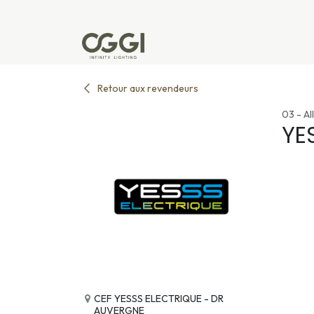
Se rendre au contenu
Produits
Réalisations
L'u
Retour aux revendeurs
03 - All
YE
CEF YESSS ELECTRIQUE - DR
AUVERGNE