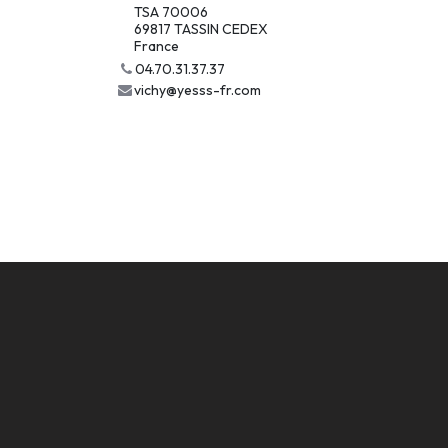
TSA 70006
69817 TASSIN CEDEX
France
04.70.31.37.37
vichy@yesss-fr.com