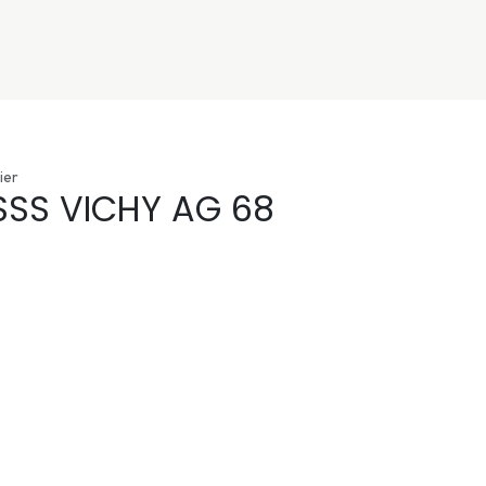
nivers
Services
Support
OGGITECH
ier
SSS VICHY AG 68