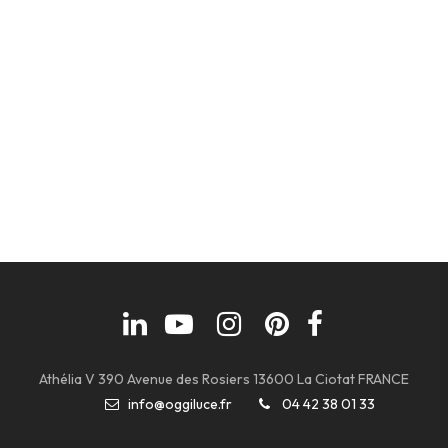
Athélia V 390 Avenue des Rosiers 13600 La Ciotat FRANCE
info@oggiluce.fr
04 42 38 01 33