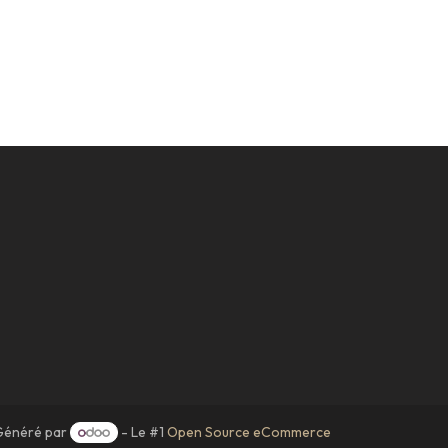
Généré par
- Le #1
Open Source eCommerce