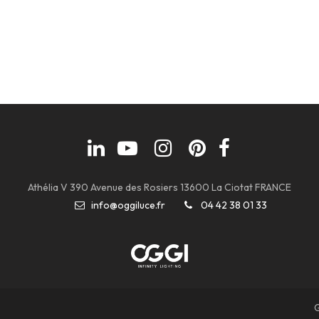
Athélia V 390 Avenue des Rosiers 13600 La Ciotat FRANCE
info@oggiluce.fr
04 42 38 01 33