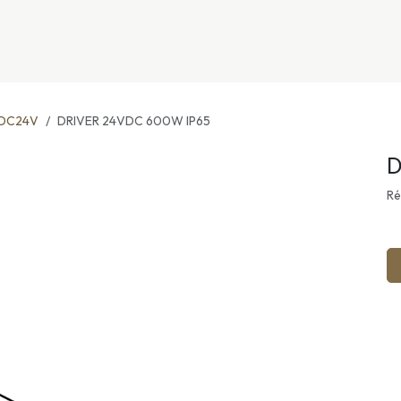
nivers
Services
Support
OGGITECH
DC24V
DRIVER 24VDC 600W IP65
D
Ré