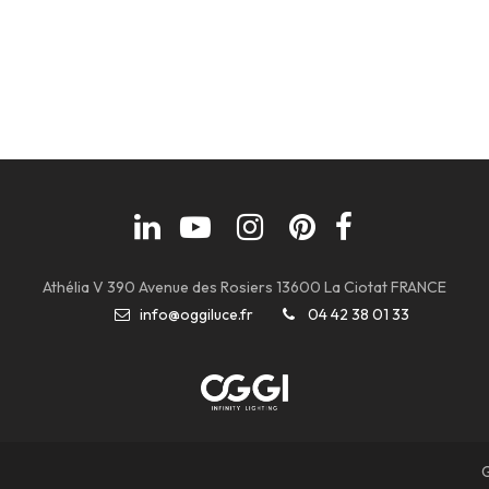
Athélia V 390 Avenue des Rosiers 13600 La Ciotat FRANCE
info@oggiluce.fr
04 42 38 01 33