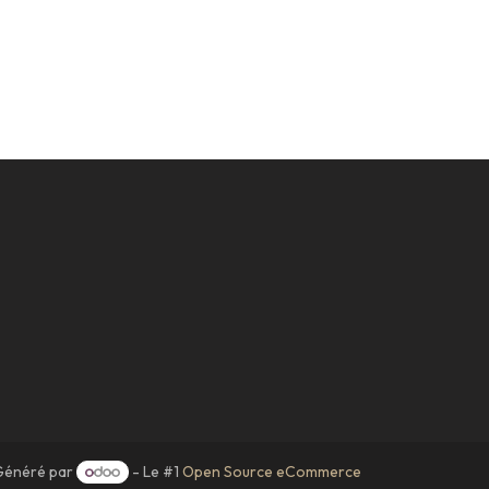
Généré par
- Le #1
Open Source eCommerce