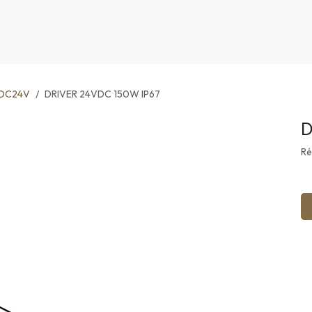
nivers
Services
Support
OGGITECH
DC24V
DRIVER 24VDC 150W IP67
D
Ré