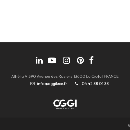
Athélia V 390 Avenue des Rosiers 13600 La Ciotat FRANCE
info@oggiluce.fr
04 42 38 01 33