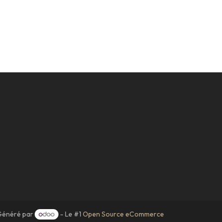
Généré par
- Le #1
Open Source eCommerce