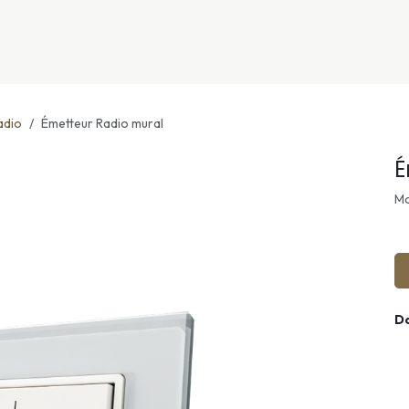
nivers
Services
Support
OGGITECH
adio
Émetteur Radio mural
É
Mo
D