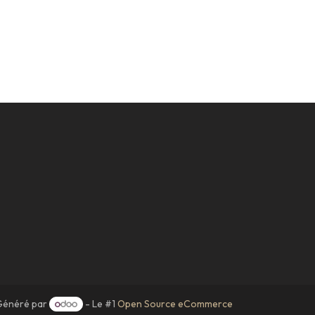
Généré par
- Le #1
Open Source eCommerce