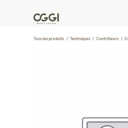
Se rendre au contenu
Produits
Réalisations
L'u
Tous les produits
Techniques
Contrôleurs
C