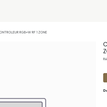
nivers
Services
Support
OGGITECH
ONTROLEUR RGB+W RF 1 ZONE
C
Z
Ré
D