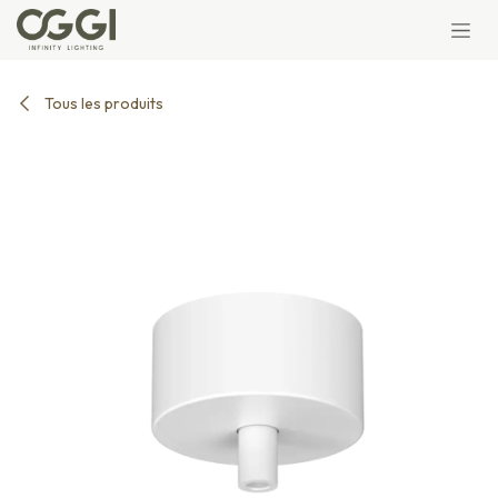
Se rendre au contenu
Tous les produits