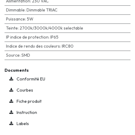
Alimentation
:
230 VAC
Dimmable
:
Dimmable TRIAC
Puissance
:
5W
Teinte
:
2700k/3000k/4000k selectable
IP indice de protection
:
IP65
Indice de rendu des couleurs
:
IRC80
Source
:
SMD
Documents
Conformité EU
Courbes
Fiche produit
Instruction
Labels