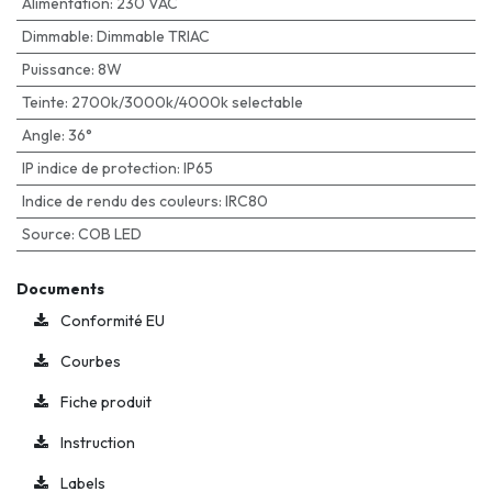
Alimentation
:
230 VAC
Dimmable
:
Dimmable TRIAC
Puissance
:
8W
Teinte
:
2700k/3000k/4000k selectable
Angle
:
36°
IP indice de protection
:
IP65
Indice de rendu des couleurs
:
IRC80
Source
:
COB LED
Documents
Conformité EU
Courbes
Fiche produit
Instruction
Labels