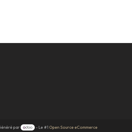
Généré par
- Le #1
Open Source eCommerce