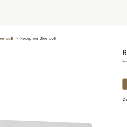
nivers
Services
Support
OGGITECH
luetooth
Récepteur Bluetooth
R
Mo
D