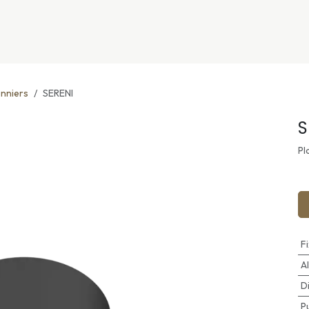
nivers
Services
Support
OGGITECH
onniers
SERENI
S
Pl
F
A
D
P