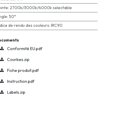
einte
:
2700k/3000k/4000k selectable
ngle
:
50°
ndice de rendu des couleurs
:
IRC90
ocuments
Conformité EU.pdf
Courbes.zip
Fiche produit.pdf
Instruction.pdf
Labels.zip