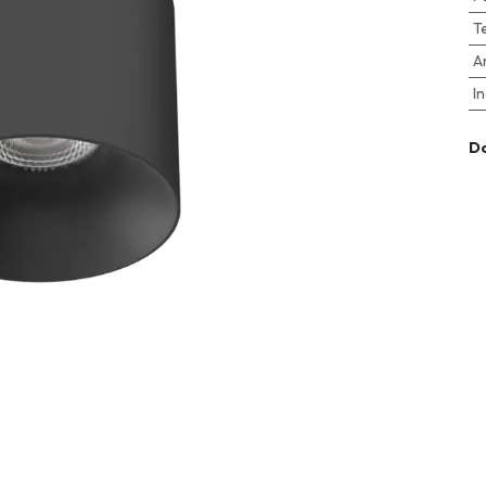
T
A
I
D