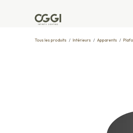
Se rendre au contenu
Produits
Réalisations
L'u
Tous les produits
Intérieurs
Apparents
Plaf