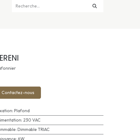
ERENI
afonnier
Contactez-nous
ixation
:
Plafond
limentation
:
230 VAC
immable
:
Dimmable TRIAC
uissance
:
6W