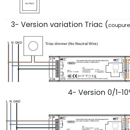
3- Version variation Triac (
coupure
4- Version 0/1-10