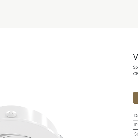
nivers
Services
Support
OGGITECH
O
V
Sp
C
D
I
S