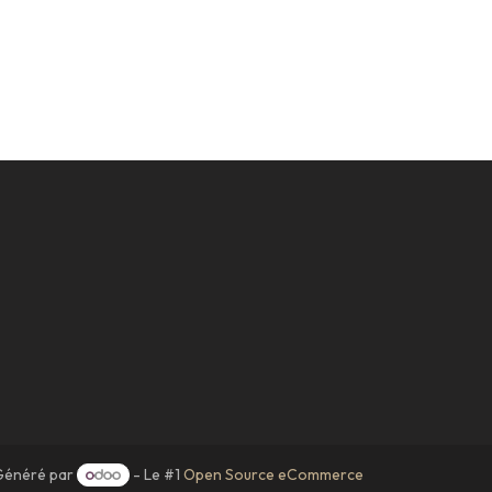
Généré par
- Le #1
Open Source eCommerce