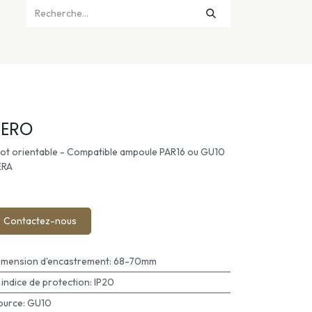
ERO
ot orientable - Compatible ampoule PAR16 ou GU10
ERA
Contactez-nous
imension d'encastrement
:
68-70mm
P indice de protection
:
IP20
ource
:
GU10