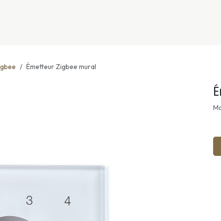
nivers
Services
Support
OGGITECH
igbee
Émetteur Zigbee mural
É
Mo