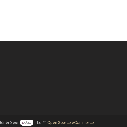
Généré par
- Le #1
Open Source eCommerce