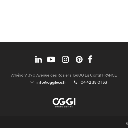
Athélia V 390 Avenue des Rosiers 13600 La Ciotat FRANCE
info@oggiluce.fr
04 42 38 01 33