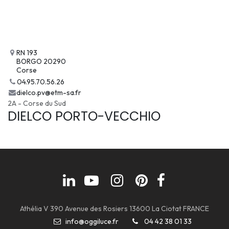
RN 193
BORGO 20290
Corse
04.95.70.56.26
dielco.pv@etm-sa.fr
2A - Corse du Sud
DIELCO PORTO-VECCHIO
Athélia V 390 Avenue des Rosiers 13600 La Ciotat FRANCE
info@oggiluce.fr
04 42 38 01 33