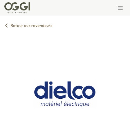
Se rendre au contenu
Retour aux revendeurs