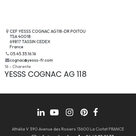
CEF YESSS COGNAC AG118-DR POITOU
TSA 40018
69817 TASSIN CEDEX
France
05.45.35.16.16
cognac@yesss-fr.com
16 - Charente
YESSS COGNAC AG 118
Athélia V 390 Avenue des Rosiers 13600 La Ciotat FRANCE