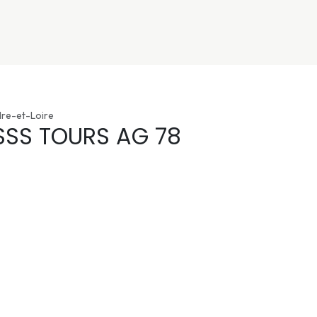
nivers
Services
Support
OGGITECH
dre-et-Loire
SSS TOURS AG 78