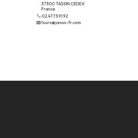
37300 TASSIN CEDEX
France
02.47.73.91.92
tours@yesss-fr.com