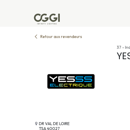
Se rendre au contenu
Produits
Réalisations
L'u
Retour aux revendeurs
37 - In
YE
DR VAL DE LOIRE
TSA 40027