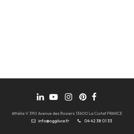
Athélia V 390 Avenue des Rosiers 13600 La Ciotat FRANCE
info@oggiluce.fr
04 42 38 01 33