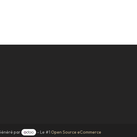
Généré par
- Le #1
Open Source eCommerce