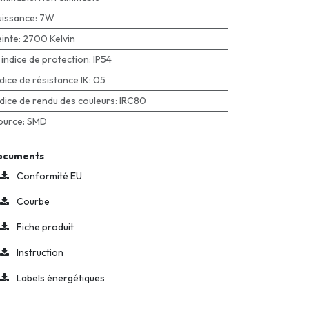
uissance
:
7W
einte
:
2700 Kelvin
P indice de protection
:
IP54
ndice de résistance IK
:
05
ndice de rendu des couleurs
:
IRC80
ource
:
SMD
ocuments
Conformité EU
Courbe
Fiche produit
Instruction
Labels énergétiques