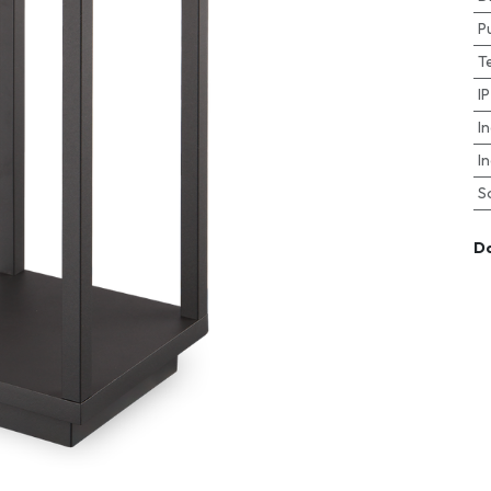
P
T
I
I
I
S
D