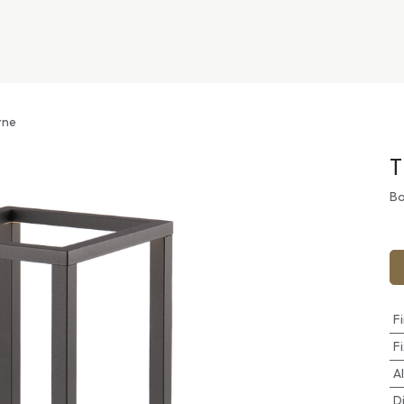
nivers
Services
Support
OGGITECH
rne
T
Bo
F
F
A
D