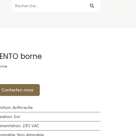
ENTO borne
rne
Contactez-nous
inition
:
Anthracite
ixation
:
Sol
limentation
:
230 VAC
immable
:
Non dimmable