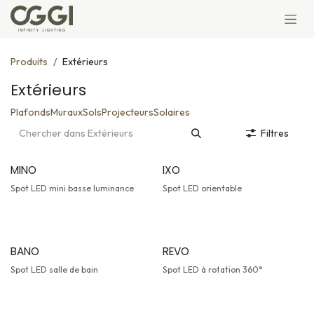
Se rendre au contenu
Produits
Extérieurs
Extérieurs
Plafonds
Muraux
Sols
Projecteurs
Solaires
Filtres
MINO
IXO
Spot LED mini basse luminance
Spot LED orientable
BANO
REVO
Spot LED salle de bain
Spot LED à rotation 360°