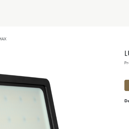
nivers
Services
Support
OGGITECH
MAX
L
Pr
D