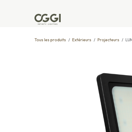
Se rendre au contenu
Produits
Réalisations
L'u
Tous les produits
Extérieurs
Projecteurs
LU