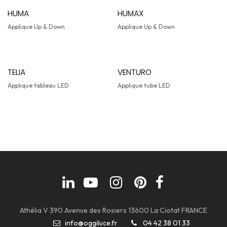
HUMA
HUMAX
Applique Up & Down
Applique Up & Down
TELIA
VENTURO
Applique tableau LED
Applique tube LED
Athélia V 390 Avenue des Rosiers 13600 La Ciotat FRANCE
info@oggiluce.fr
04 42 38 01 33