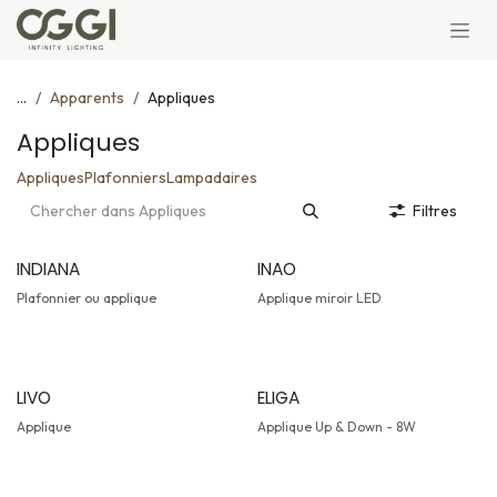
Se rendre au contenu
...
Apparents
Appliques
Appliques
Appliques
Plafonniers
Lampadaires
Filtres
INDIANA
INAO
Plafonnier ou applique
Applique miroir LED
LIVO
ELIGA
Applique
Applique Up & Down - 8W