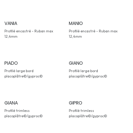
VANIA
MANIO
Profilé encastré - Ruban max
Profilé encastré - Ruban max
12,4mm
12,4mm
PIADO
GIANO
Profilé large bord
Profilé large bord
placoplâtre©/gyproc©
placoplâtre©/gyproc©
GIANA
GIPRO
Profilé trimless
Profilé trimless
placoplâtre©/gyproc©
placoplâtre©/gyproc©