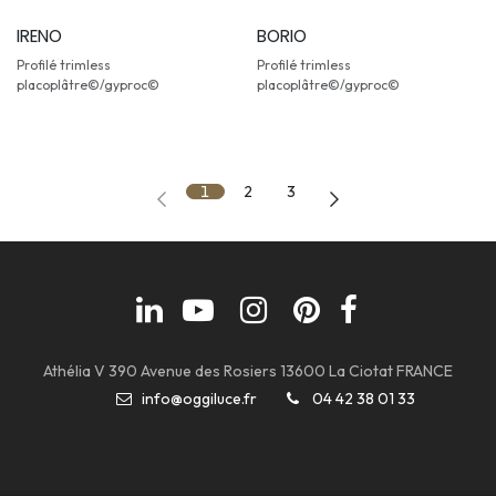
IRENO
BORIO
Profilé trimless
Profilé trimless
placoplâtre©/gyproc©
placoplâtre©/gyproc©
1
2
3
Athélia V 390 Avenue des Rosiers 13600 La Ciotat FRANCE
info@oggiluce.fr
04 42 38 01 33