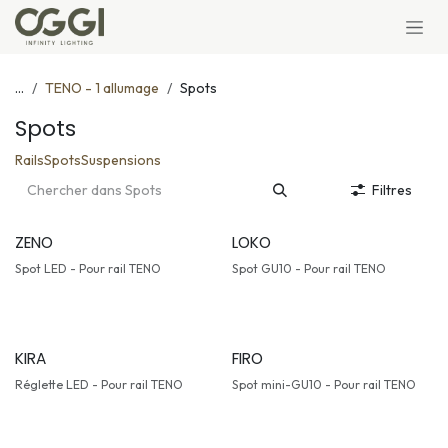
Se rendre au contenu
...
TENO - 1 allumage
Spots
Spots
Rails
Spots
Suspensions
Filtres
ZENO
LOKO
Spot LED - Pour rail TENO
Spot GU10 - Pour rail TENO
KIRA
FIRO
Réglette LED - Pour rail TENO
Spot mini-GU10 - Pour rail TENO