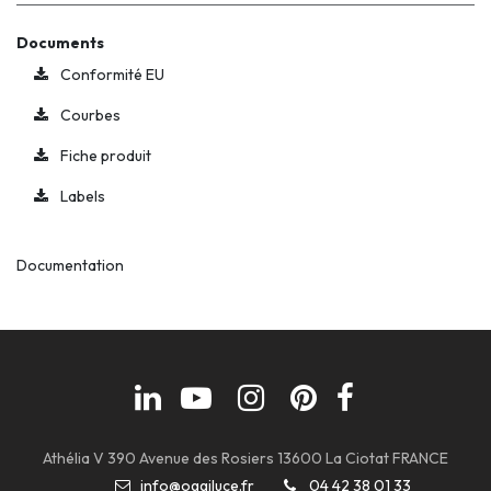
Documents
Conformité EU
Courbes
Fiche produit
Labels
Documentation
Athélia V 390 Avenue des Rosiers 13600 La Ciotat FRANCE
info@oggiluce.fr
04 42 38 01 33