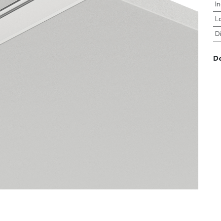
I
L
D
D