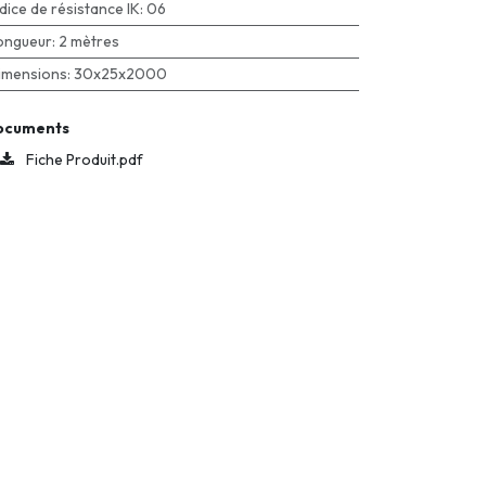
ndice de résistance IK
:
06
ongueur
:
2 mètres
imensions
:
30x25x2000
ocuments
Fiche Produit.pdf