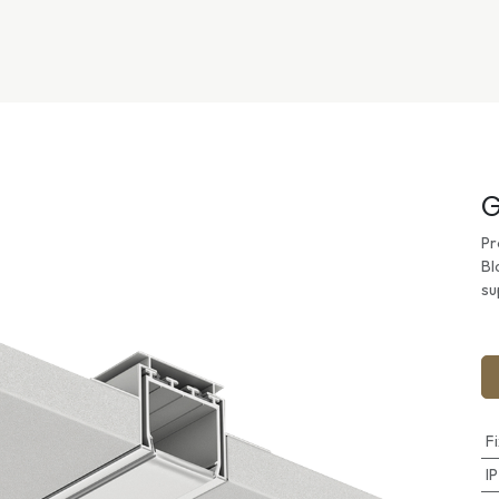
nivers
Services
Support
OGGITECH
G
Pr
Bl
su
F
I