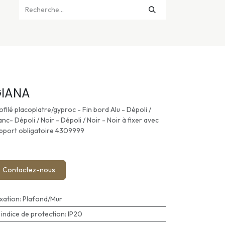
IANA
ofilé placoplatre/gyproc - Fin bord Alu - Dépoli /
anc- Dépoli / Noir - Dépoli / Noir - Noir à fixer avec
pport obligatoire 4309999
Contactez-nous
ixation
:
Plafond/Mur
P indice de protection
:
IP20