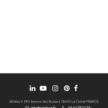
Athélia V 390 Avenue des Rosiers 13600 La Ciotat FRANCE
info@oggiluce.fr
04 42 38 01 33