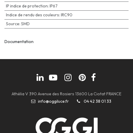
IP indice de protection
:
IP67
Indice de rendu des couleurs
:
IRC90
Source
:
SMD
Documentation
Athélia V 390 Avenue des Rosiers 13600 La Ciotat FRANCE
info@oggiluce.fr
04 42 38 01 33