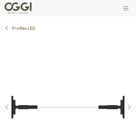
Se rendre au contenu
Profilés LED