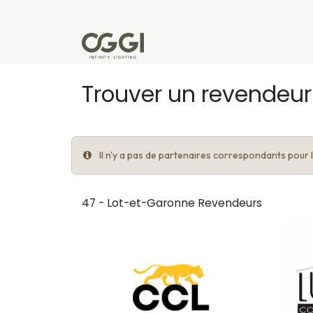
Se rendre au contenu
Produits
Réalisations
L'u
Trouver un revendeur
Il n'y a pas de partenaires correspondants pour le
47 - Lot-et-Garonne
Revendeurs