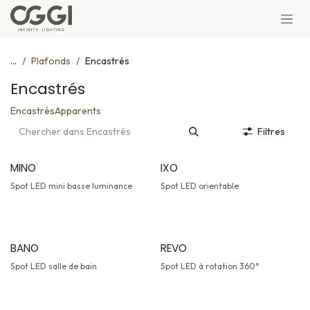
Se rendre au contenu
...
Plafonds
Encastrés
Encastrés
Encastrés
Apparents
Filtres
MINO
IXO
Spot LED mini basse luminance
Spot LED orientable
BANO
REVO
Spot LED salle de bain
Spot LED à rotation 360°