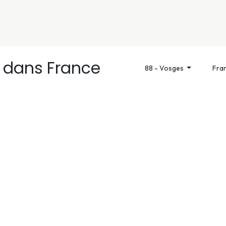
nivers
Services
Support
OGGITECH
r
dans France
88 - Vosges
Fra