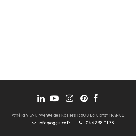
Athélia V 390 Avenue des Rosiers 13600 La Ciotat FRANCE
info@oggiluce.fr
04 42 38 01 33