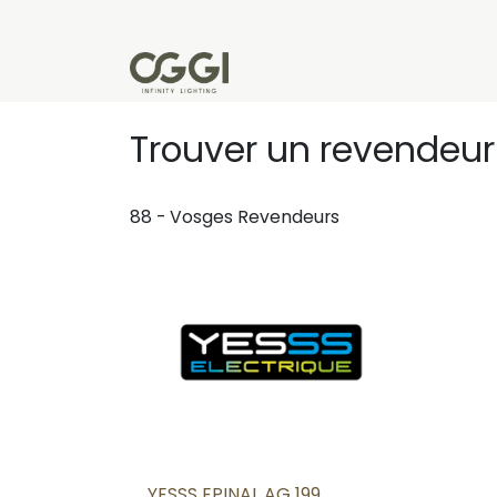
Se rendre au contenu
Produits
Réalisations
L'u
Trouver un revendeu
88 - Vosges
Revendeurs
YESSS EPINAL AG 199